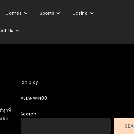
Games
Sports
Casino
act Us
Backlinks
idn play
ASIANWIN88
ทุกที่
Search
แล้ว
SE