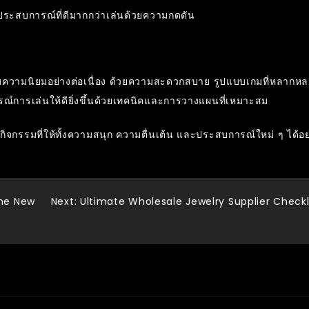
บประสบการณ์ที่ดีมากกว่าเล่นด้วยความกดดัน
รับความนิยมอย่างต่อเนื่อง ด้วยความสะดวกสบาย รูปแบบเกมที่หลากห
รณ์การเล่นให้ดียิ่งขึ้นด้วยเทคนิคและการวางแผนที่เหมาะสม
ิจกรรมที่ให้ทั้งความสนุก ความตื่นเต้น และประสบการณ์ใหม่ ๆ ได้อย
ne New
Next:
Ultimate Wholesale Jewelry Supplier Checkl