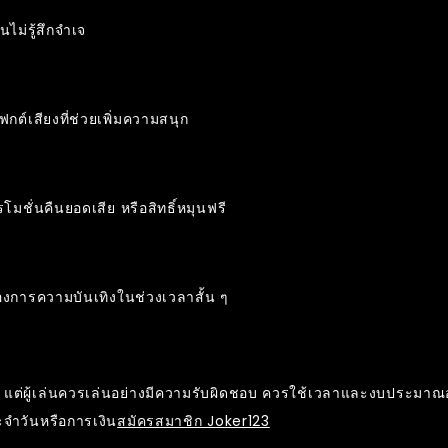
ไม่รู้สึกจำเจ
ต์เสียงที่ช่วยเพิ่มความสนุก
โมชั่นคืนยอดเสีย หรือสิทธิ์หมุนฟรี
ต้องการความบันเทิงในช่วงเวลาสั้น ๆ
แต่ผู้เล่นควรเล่นอย่างมีความรับผิดชอบ ควรใช้เวลาและงบประมาณ
จำวันหรือการเงิน
สมัครสมาชิก Joker123