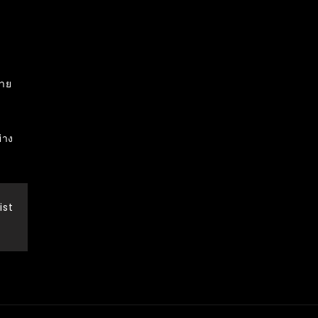
ลาย
่าง
ist